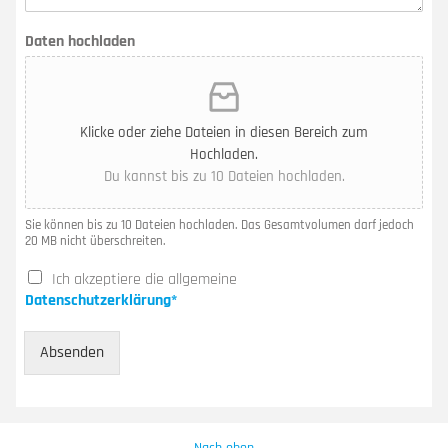
Daten hochladen
Klicke oder ziehe Dateien in diesen Bereich zum
Hochladen.
Du kannst bis zu 10 Dateien hochladen.
Sie können bis zu 10 Dateien hochladen. Das Gesamtvolumen darf jedoch
20 MB nicht überschreiten.
M
Ich akzeptiere die allgemeine
i
Datenschutzerklärung*
t
t
Absenden
e
i
l
u
n