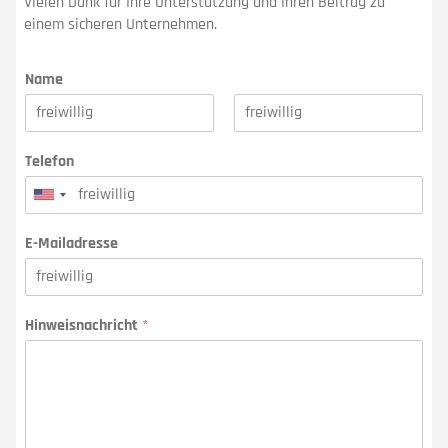
Vielen Dank für Ihre Unterstützung und Ihren Beitrag zu
einem sicheren Unternehmen.
Name
Vorname
Nachname
Telefon
United
States
E-Mailadresse
+1
Hinweisnachricht
*