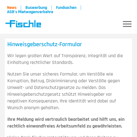
News
Buswerbung
Fundsachen
AGB’s Mietwagenverkehre
Start
Hinweisgeberschutz-Formular
Unternehmen
Wir legen großen Wert auf Transparenz, Integrität und die
Einhaltung rechtlicher Standards.
Karriere
Nutzen Sie unser sicheres Formular, um Verstöße wie
Region Stuttgart
Korruption, Betrug, Diskriminierung oder Verstöße gegen
Umwelt- und Datenschutzgesetze zu melden. Das
Region Darmstadt
Hinweisgeberschutzgesetz schützt Hinweisgeber vor
negativen Konsequenzen, Ihre Identität wird dabei auf
Vermietung
Wunsch anonym gehalten.
Partner
Ihre Meldung wird vertraulich bearbeitet und hilft uns, ein
rechtlich einwandfreies Arbeitsumfeld zu gewährleisten.
Kontakt